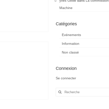
yves Gellie
dans
La commission
Machine
Catégories
Evénements
Information
Non classé
Connexion
Se connecter
Rechercher
: