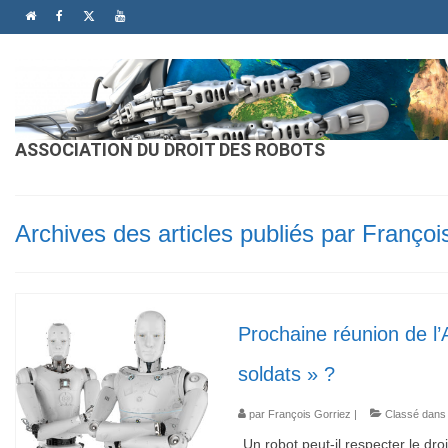
ASSOCIATION DU DROIT DES ROBOTS
Archives des articles publiés par Françoi
Prochaine réunion de l’
soldats » ?
par
François Gorriez
|
Classé dans
Un robot peut-il respecter le dr