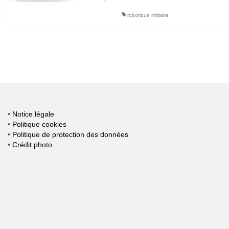
robotique militaire
Pagination
des
publications
•
Notice légale
•
Politique cookies
•
Politique de protection des données
•
Crédit photo