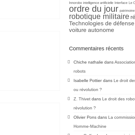
Innorobo
intelligence artificielle
Interface
Le 
ordre du jour
patrimoine
robotique militaire
ré
Technologies de défense
voiture autonome
Commentaires récents
Chiche nathalie
dans
Associatio
robots
Isabelle Pottier
dans
Le droit de
ou révolution ?
Z. Thivet
dans
Le droit des robo
révolution ?
Olivier Pons
dans
La commission
Homme-Machine