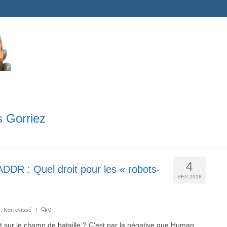
s Gorriez
4
ADDR : Quel droit pour les « robots-
SEP 2018
 :
Non classé
|
0
oit sur le champ de bataille ? C’est par la négative que Human