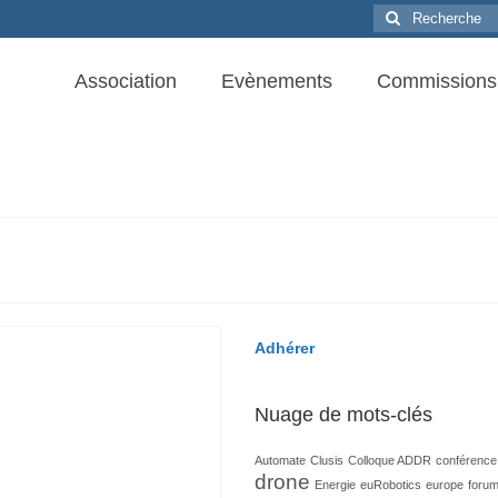
Rechercher
:
Association
Evènements
Commissions
Adhérer
Nuage de mots-clés
Automate
Clusis
Colloque ADDR
conférence
drone
Energie
euRobotics
europe
foru