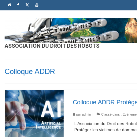
ASSOCIATION DU DROIT DES ROBOTS
Colloque ADDR
Colloque ADDR Protéger
par
admin
|
Classé dans :
Evéneme
L’Association du Droit des Robo
Protéger les victimes de dommage