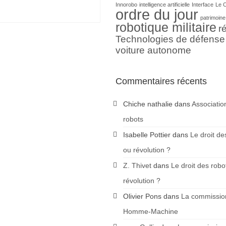
Innorobo
intelligence artificielle
Interface
Le 
ordre du jour
patrimoine
robotique militaire
ré
Technologies de défense
voiture autonome
Commentaires récents
Chiche nathalie
dans
Associatio
robots
Isabelle Pottier
dans
Le droit de
ou révolution ?
Z. Thivet
dans
Le droit des robo
révolution ?
Olivier Pons
dans
La commission
Homme-Machine