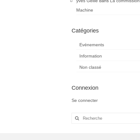
yves Gellie
dans
La commission
Machine
Catégories
Evénements
Information
Non classé
Connexion
Se connecter
Rechercher
: