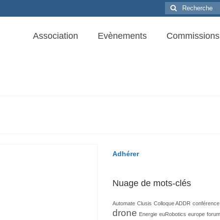
Rechercher
:
Association
Evènements
Commissions
Adhérer
Nuage de mots-clés
Automate
Clusis
Colloque ADDR
conférence
drone
Energie
euRobotics
europe
foru