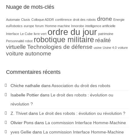
Nuage de mots-clés
drone
Automate
Clusis
Colloque ADDR
conférence
droit des robots
Energie
euRobotics
europe
forum
Homme-machine
Innorobo
intelligence artificielle
ordre du jour
Interface
Le Cube
livre vert
patrimoine
robotique militaire
réalité
Personnalité robot
virtuelle
Technologies de défense
usine
Usine 4.0
voiture
voiture autonome
Commentaires récents
Chiche nathalie
dans
Association du droit des robots
Isabelle Pottier
dans
Le droit des robots : évolution ou
révolution ?
Z. Thivet
dans
Le droit des robots : évolution ou révolution ?
Olivier Pons
dans
La commission Interface Homme-Machine
yves Gellie
dans
La commission Interface Homme-Machine