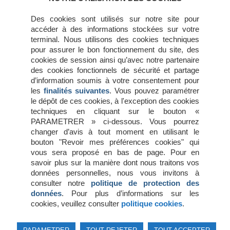
février 2016
janvier 2016
Des cookies sont utilisés sur notre site pour
décembre 2015
accéder à des informations stockées sur votre
novembre 2015
terminal. Nous utilisons des cookies techniques
juillet 2015
pour assurer le bon fonctionnement du site, des
juin 2015
cookies de session ainsi qu’avec notre partenaire
mai 2015
des cookies fonctionnels de sécurité et partage
avril 2015
d’information soumis à votre consentement pour
mars 2015
les
finalités suivantes
. Vous pouvez paramétrer
février 2015
le dépôt de ces cookies, à l'exception des cookies
janvier 2015
techniques en cliquant sur le bouton «
octobre 2014
PARAMETRER » ci-dessous. Vous pourrez
changer d’avis à tout moment en utilisant le
bouton "Revoir mes préférences cookies" qui
Méta
vous sera proposé en bas de page. Pour en
savoir plus sur la manière dont nous traitons vos
Connexion
données personnelles, nous vous invitons à
Flux des publications
consulter notre
politique de protection des
Flux des commentaires
données
. Pour plus d’informations sur les
Site de WordPress-FR
cookies, veuillez consulter
politique cookies
.
© 2026 Association du droit des robots