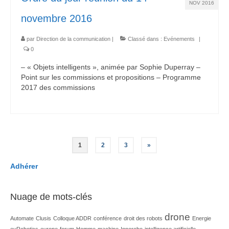
NOV 2016
novembre 2016
par
Direction de la communication
|
Classé dans :
Evénements
|
0
– « Objets intelligents », animée par Sophie Duperray –
Point sur les commissions et propositions – Programme
2017 des commissions
Pagination
1
2
3
»
des
Adhérer
publications
Nuage de mots-clés
drone
Automate
Clusis
Colloque ADDR
conférence
droit des robots
Energie
euRobotics
europe
forum
Homme-machine
Innorobo
intelligence artificielle