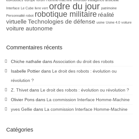
ordre du jour
Interface
Le Cube
livre vert
patrimoine
robotique militaire
réalité
Personnalité robot
virtuelle
Technologies de défense
usine
Usine 4.0
voiture
voiture autonome
Commentaires récents
Chiche nathalie
dans
Association du droit des robots
Isabelle Pottier
dans
Le droit des robots : évolution ou
révolution ?
Z. Thivet
dans
Le droit des robots : évolution ou révolution ?
Olivier Pons
dans
La commission Interface Homme-Machine
yves Gellie
dans
La commission Interface Homme-Machine
Catégories