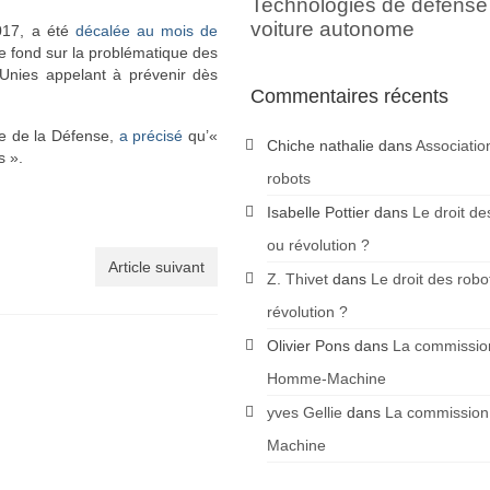
Technologies de défense
voiture autonome
2017, a été
décalée au mois de
 fond sur la problématique des
Unies appelant à prévenir dès
Commentaires récents
tre de la Défense,
a précisé
qu’«
Chiche nathalie
dans
Associatio
s ».
robots
Isabelle Pottier
dans
Le droit de
ou révolution ?
Article suivant
Z. Thivet
dans
Le droit des robo
révolution ?
Olivier Pons
dans
La commission
Homme-Machine
yves Gellie
dans
La commission
Machine