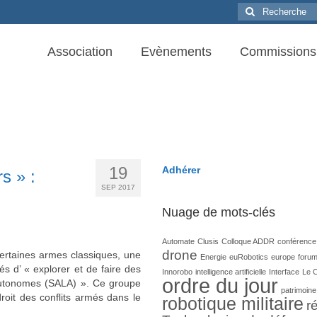
Rechercher
:
Association
Evènements
Commissions
19
Adhérer
s » :
SEP 2017
Nuage de mots-clés
Automate
Clusis
Colloque ADDR
conférence
drone
ertaines armes classiques, une
Energie
euRobotics
europe
foru
s d’ « explorer et de faire des
Innorobo
intelligence artificielle
Interface
Le 
ordre du jour
autonomes (SALA) ». Ce groupe
patrimoine
droit des conflits armés dans le
robotique militaire
ré