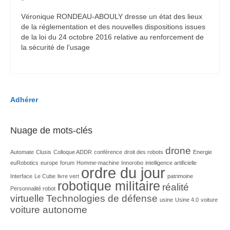
Véronique RONDEAU-ABOULY dresse un état des lieux
de la réglementation et des nouvelles dispositions issues
de la loi du 24 octobre 2016 relative au renforcement de
la sécurité de l’usage
Adhérer
Nuage de mots-clés
drone
Automate
Clusis
Colloque ADDR
conférence
droit des robots
Energie
euRobotics
europe
forum
Homme-machine
Innorobo
intelligence artificielle
ordre du jour
Interface
Le Cube
livre vert
patrimoine
robotique militaire
réalité
Personnalité robot
virtuelle
Technologies de défense
usine
Usine 4.0
voiture
voiture autonome