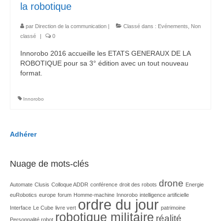
la robotique
par
Direction de la communication
|
Classé dans :
Evénements
,
Non
classé
|
0
Innorobo 2016 accueille les ETATS GENERAUX DE LA
ROBOTIQUE pour sa 3° édition avec un tout nouveau
format.
Innorobo
Adhérer
Nuage de mots-clés
drone
Automate
Clusis
Colloque ADDR
conférence
droit des robots
Energie
euRobotics
europe
forum
Homme-machine
Innorobo
intelligence artificielle
ordre du jour
Interface
Le Cube
livre vert
patrimoine
robotique militaire
réalité
Personnalité robot