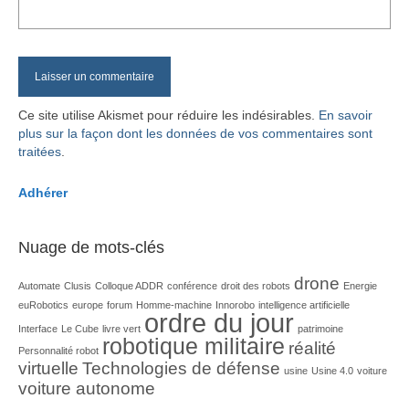
Ce site utilise Akismet pour réduire les indésirables.
En savoir
plus sur la façon dont les données de vos commentaires sont
traitées
.
Adhérer
Nuage de mots-clés
drone
Automate
Clusis
Colloque ADDR
conférence
droit des robots
Energie
euRobotics
europe
forum
Homme-machine
Innorobo
intelligence artificielle
ordre du jour
Interface
Le Cube
livre vert
patrimoine
robotique militaire
réalité
Personnalité robot
virtuelle
Technologies de défense
usine
Usine 4.0
voiture
voiture autonome