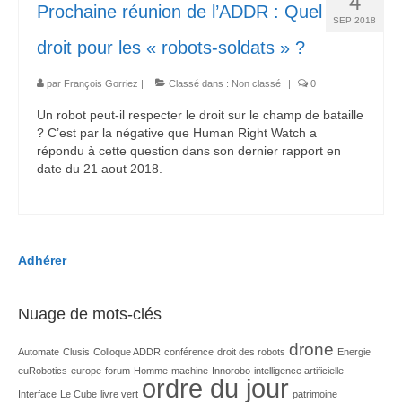
4
Prochaine réunion de l’ADDR : Quel
SEP 2018
droit pour les « robots-soldats » ?
par
François Gorriez
|
Classé dans :
Non classé
|
0
Un robot peut-il respecter le droit sur le champ de bataille
? C’est par la négative que Human Right Watch a
répondu à cette question dans son dernier rapport en
date du 21 aout 2018.
Adhérer
Nuage de mots-clés
drone
Automate
Clusis
Colloque ADDR
conférence
droit des robots
Energie
euRobotics
europe
forum
Homme-machine
Innorobo
intelligence artificielle
ordre du jour
Interface
Le Cube
livre vert
patrimoine