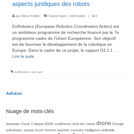
aspects juridiques des robots
par
Elena Roditi
|
Classé dans :
Information
|
0
EuRobotics (European Robotics Coordination Action) est
un ambitieux programme de recherche financé par le 7e
programme-cadre de l’Union Européenne. Son objectif
est de favoriser le développement de la robotique en
Europe. Dans le cadre de ce projet, le rapport D3.2.1 …
Lire la suite­­
euRobotics
,
livre vert
Adhérer
Nuage de mots-clés
drone
Automate
Clusis
Colloque ADDR
conférence
droit des robots
Energie
euRobotics
europe
forum
Homme-machine
Innorobo
intelligence artificielle