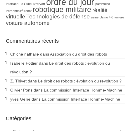
ordre du jour
Interface
Le Cube
livre vert
patrimoine
robotique militaire
réalité
Personnalité robot
virtuelle
Technologies de défense
usine
Usine 4.0
voiture
voiture autonome
Commentaires récents
Chiche nathalie
dans
Association du droit des robots
Isabelle Pottier
dans
Le droit des robots : évolution ou
révolution ?
Z. Thivet
dans
Le droit des robots : évolution ou révolution ?
Olivier Pons
dans
La commission Interface Homme-Machine
yves Gellie
dans
La commission Interface Homme-Machine
Catégories