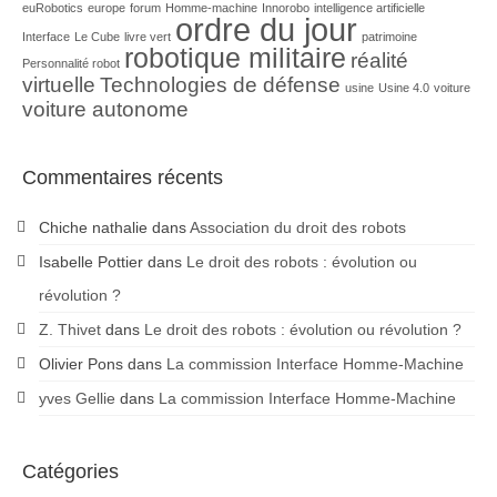
euRobotics
europe
forum
Homme-machine
Innorobo
intelligence artificielle
ordre du jour
Interface
Le Cube
livre vert
patrimoine
robotique militaire
réalité
Personnalité robot
virtuelle
Technologies de défense
usine
Usine 4.0
voiture
voiture autonome
Commentaires récents
Chiche nathalie
dans
Association du droit des robots
Isabelle Pottier
dans
Le droit des robots : évolution ou
révolution ?
Z. Thivet
dans
Le droit des robots : évolution ou révolution ?
Olivier Pons
dans
La commission Interface Homme-Machine
yves Gellie
dans
La commission Interface Homme-Machine
Catégories