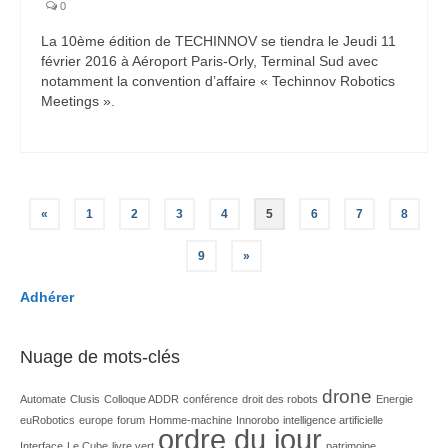
0
La 10ème édition de TECHINNOV se tiendra le Jeudi 11
février 2016 à Aéroport Paris-Orly, Terminal Sud avec
notamment la convention d’affaire « Techinnov Robotics
Meetings ».
Pagination
«
1
2
3
4
5
6
7
8
des
9
»
publications
Adhérer
Nuage de mots-clés
drone
Automate
Clusis
Colloque ADDR
conférence
droit des robots
Energie
euRobotics
europe
forum
Homme-machine
Innorobo
intelligence artificielle
ordre du jour
Interface
Le Cube
livre vert
patrimoine