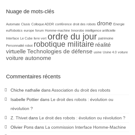
Nuage de mots-clés
drone
Automate
Clusis
Colloque ADDR
conférence
droit des robots
Energie
euRobotics
europe
forum
Homme-machine
Innorobo
intelligence artificielle
ordre du jour
Interface
Le Cube
livre vert
patrimoine
robotique militaire
réalité
Personnalité robot
virtuelle
Technologies de défense
usine
Usine 4.0
voiture
voiture autonome
Commentaires récents
Chiche nathalie
dans
Association du droit des robots
Isabelle Pottier
dans
Le droit des robots : évolution ou
révolution ?
Z. Thivet
dans
Le droit des robots : évolution ou révolution ?
Olivier Pons
dans
La commission Interface Homme-Machine