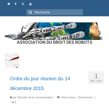
Rechercher
:
ASSOCIATION DU DROIT DES ROBOTS
1
Ordre du jour réunion du 14
DÉC 2015
décembre 2015
par
Direction de la communication
|
Classé dans :
Evénements
|
0