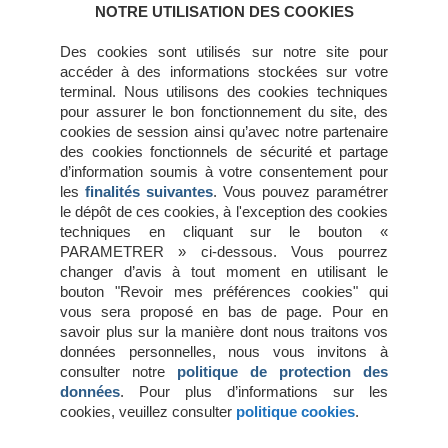
avril 2016
NOTRE UTILISATION DES COOKIES
février 2016
janvier 2016
Des cookies sont utilisés sur notre site pour
décembre 2015
accéder à des informations stockées sur votre
novembre 2015
terminal. Nous utilisons des cookies techniques
juillet 2015
pour assurer le bon fonctionnement du site, des
juin 2015
cookies de session ainsi qu’avec notre partenaire
mai 2015
des cookies fonctionnels de sécurité et partage
avril 2015
d’information soumis à votre consentement pour
mars 2015
les
finalités suivantes
. Vous pouvez paramétrer
février 2015
le dépôt de ces cookies, à l'exception des cookies
janvier 2015
techniques en cliquant sur le bouton «
octobre 2014
PARAMETRER » ci-dessous. Vous pourrez
changer d’avis à tout moment en utilisant le
bouton "Revoir mes préférences cookies" qui
Méta
vous sera proposé en bas de page. Pour en
savoir plus sur la manière dont nous traitons vos
Connexion
données personnelles, nous vous invitons à
Flux des publications
consulter notre
politique de protection des
Flux des commentaires
données
. Pour plus d’informations sur les
Site de WordPress-FR
cookies, veuillez consulter
politique cookies
.