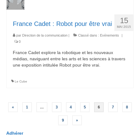
15
France Cadet : Robot pour être vrai
MAI 2015
par
Direction de la communication
|
Classé dans :
Evénements
|
0
France Cadet explore la robotique et les nouveaux
médias, naviguant entre les arts et les sciences à travers
une exposition intitulée Robot pour être vrai.
Le Cube
Pagination
«
1
…
3
4
5
6
7
8
des
9
»
publications
Adhérer