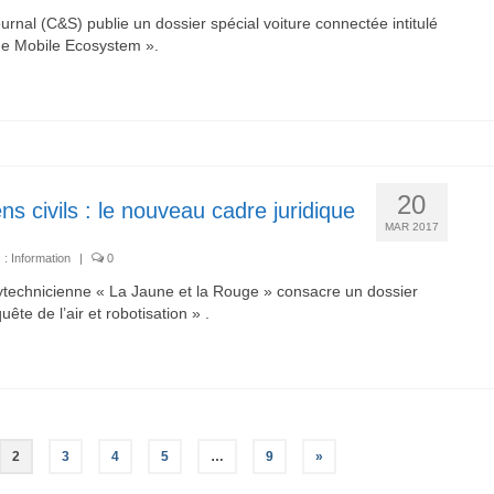
nal (C&S) publie un dossier spécial voiture connectée intitulé
he Mobile Ecosystem ».
20
s civils : le nouveau cadre juridique
MAR 2017
 :
Information
|
0
technicienne « La Jaune et la Rouge » consacre un dossier
ête de l’air et robotisation » .
2
3
4
5
…
9
»