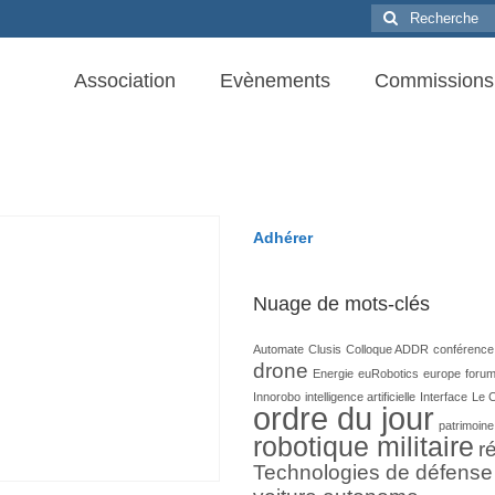
Rechercher
:
Association
Evènements
Commissions
Adhérer
Nuage de mots-clés
Automate
Clusis
Colloque ADDR
conférence
drone
Energie
euRobotics
europe
foru
Innorobo
intelligence artificielle
Interface
Le 
ordre du jour
patrimoine
robotique militaire
ré
Technologies de défense