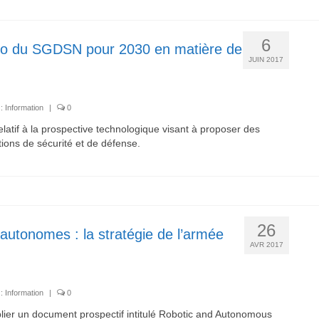
6
rio du SGDSN pour 2030 en matière de
JUIN 2017
 :
Information
|
0
atif à la prospective technologique visant à proposer des
tions de sécurité et de défense.
26
autonomes : la stratégie de l’armée
AVR 2017
 :
Information
|
0
lier un document prospectif intitulé Robotic and Autonomous