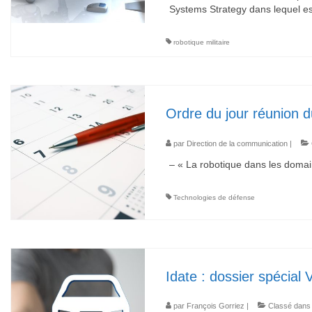
Systems Strategy dans lequel est
robotique militaire
Ordre du jour réunion 
par
Direction de la communication
|
– « La robotique dans les domain
Technologies de défense
Idate : dossier spécial
par
François Gorriez
|
Classé dans