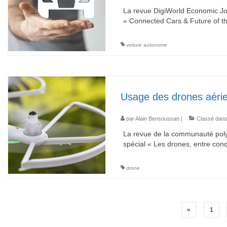
La revue DigiWorld Economic Jour
« Connected Cars & Future of t
voiture autonome
Usage des drones aérien
par
Alain Bensoussan
|
Classé dans
La revue de la communauté poly
spécial « Les drones, entre conqu
drone
Pagination
«
1