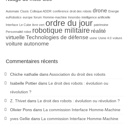
drone
Automate
Clusis
Colloque ADDR
conférence
droit des robots
Energie
euRobotics
europe
forum
Homme-machine
Innorobo
intelligence artificielle
ordre du jour
Interface
Le Cube
livre vert
patrimoine
robotique militaire
réalité
Personnalité robot
virtuelle
Technologies de défense
usine
Usine 4.0
voiture
voiture autonome
Commentaires récents
Chiche nathalie
dans
Association du droit des robots
Isabelle Pottier
dans
Le droit des robots : évolution ou
révolution ?
Z. Thivet
dans
Le droit des robots : évolution ou révolution ?
Olivier Pons
dans
La commission Interface Homme-Machine
yves Gellie
dans
La commission Interface Homme-Machine