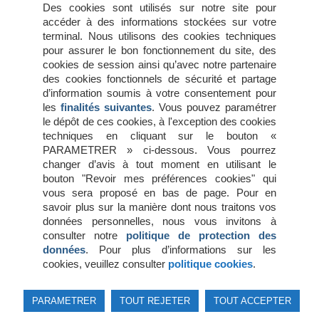
janvier 2016
Des cookies sont utilisés sur notre site pour
décembre 2015
accéder à des informations stockées sur votre
novembre 2015
terminal. Nous utilisons des cookies techniques
juillet 2015
pour assurer le bon fonctionnement du site, des
juin 2015
cookies de session ainsi qu’avec notre partenaire
mai 2015
des cookies fonctionnels de sécurité et partage
avril 2015
d’information soumis à votre consentement pour
mars 2015
les
finalités suivantes
. Vous pouvez paramétrer
février 2015
le dépôt de ces cookies, à l'exception des cookies
janvier 2015
techniques en cliquant sur le bouton «
octobre 2014
PARAMETRER » ci-dessous. Vous pourrez
changer d’avis à tout moment en utilisant le
bouton "Revoir mes préférences cookies" qui
Méta
vous sera proposé en bas de page. Pour en
savoir plus sur la manière dont nous traitons vos
Connexion
données personnelles, nous vous invitons à
Flux des publications
consulter notre
politique de protection des
Flux des commentaires
données
. Pour plus d’informations sur les
Site de WordPress-FR
cookies, veuillez consulter
politique cookies
.
© 2026 Association du droit des robots
PARAMETRER
TOUT REJETER
TOUT ACCEPTER