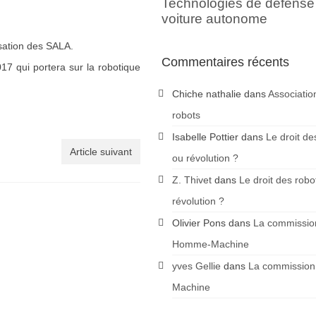
Technologies de défense
voiture autonome
isation des SALA.
Commentaires récents
17 qui portera sur la robotique
Chiche nathalie
dans
Associatio
robots
Isabelle Pottier
dans
Le droit de
Article suivant
ou révolution ?
Z. Thivet
dans
Le droit des robo
révolution ?
Olivier Pons
dans
La commission
Homme-Machine
yves Gellie
dans
La commission
Machine