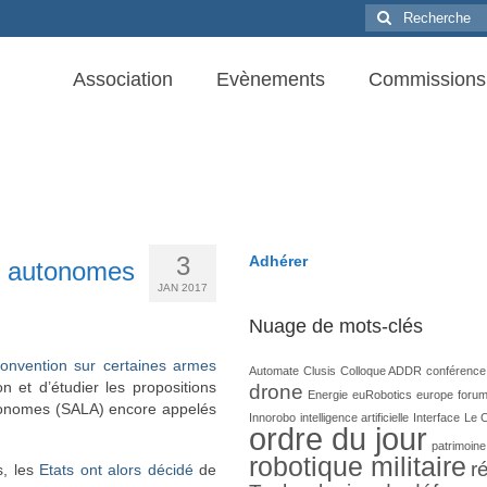
Rechercher
:
Association
Evènements
Commissions
3
Adhérer
x autonomes
JAN 2017
Nuage de mots-clés
onvention sur certaines armes
Automate
Clusis
Colloque ADDR
conférence
n et d’étudier les propositions
drone
Energie
euRobotics
europe
foru
utonomes (SALA) encore appelés
Innorobo
intelligence artificielle
Interface
Le 
ordre du jour
patrimoine
robotique militaire
ré
s, les
Etats ont alors décidé
de