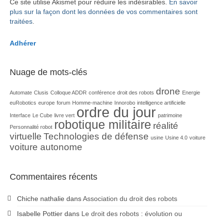
Ce site utilise Akismet pour réduire les indésirables.
En savoir
plus sur la façon dont les données de vos commentaires sont
traitées
.
Adhérer
Nuage de mots-clés
drone
Automate
Clusis
Colloque ADDR
conférence
droit des robots
Energie
euRobotics
europe
forum
Homme-machine
Innorobo
intelligence artificielle
ordre du jour
Interface
Le Cube
livre vert
patrimoine
robotique militaire
réalité
Personnalité robot
virtuelle
Technologies de défense
usine
Usine 4.0
voiture
voiture autonome
Commentaires récents
Chiche nathalie
dans
Association du droit des robots
Isabelle Pottier
dans
Le droit des robots : évolution ou