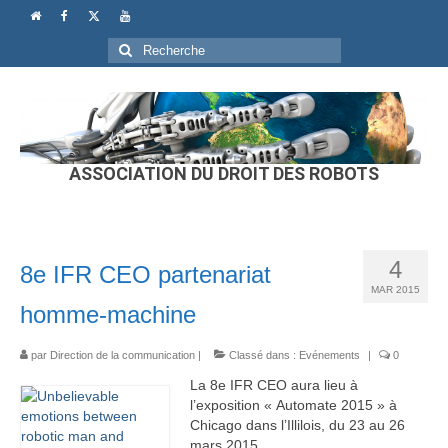
Rechercher
:
ASSOCIATION DU DROIT DES ROBOTS
4
8e IFR CEO partenariat
MAR 2015
homme-machine
par
Direction de la communication
|
Classé dans :
Evénements
|
0
La 8e IFR CEO aura lieu à
l’exposition « Automate 2015 » à
Chicago dans l’Illilois, du 23 au 26
mars 2015.