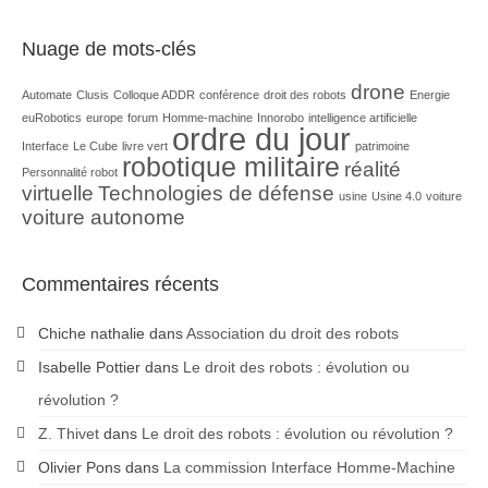
Nuage de mots-clés
drone
Automate
Clusis
Colloque ADDR
conférence
droit des robots
Energie
euRobotics
europe
forum
Homme-machine
Innorobo
intelligence artificielle
ordre du jour
Interface
Le Cube
livre vert
patrimoine
robotique militaire
réalité
Personnalité robot
virtuelle
Technologies de défense
usine
Usine 4.0
voiture
voiture autonome
Commentaires récents
Chiche nathalie
dans
Association du droit des robots
Isabelle Pottier
dans
Le droit des robots : évolution ou
révolution ?
Z. Thivet
dans
Le droit des robots : évolution ou révolution ?
Olivier Pons
dans
La commission Interface Homme-Machine