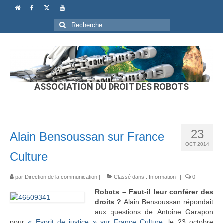
Rechercher
:
ASSOCIATION DU DROIT DES ROBOTS
23
Alain Bensoussan sur France
OCT 2014
Culture
par
Direction de la communication
|
Classé dans :
Information
|
0
Robots – Faut-il leur conférer des
droits ?
Alain Bensoussan répondait
aux questions de Antoine Garapon
pour
« Esprit de justice » sur France Culture
, le 23 octobre