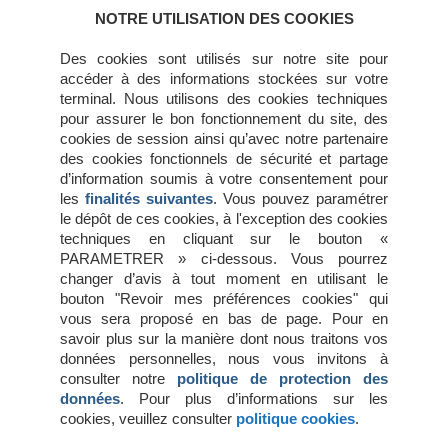
avril 2016
NOTRE UTILISATION DES COOKIES
février 2016
janvier 2016
Des cookies sont utilisés sur notre site pour
décembre 2015
accéder à des informations stockées sur votre
novembre 2015
terminal. Nous utilisons des cookies techniques
juillet 2015
pour assurer le bon fonctionnement du site, des
juin 2015
cookies de session ainsi qu’avec notre partenaire
mai 2015
des cookies fonctionnels de sécurité et partage
avril 2015
d’information soumis à votre consentement pour
mars 2015
les
finalités suivantes
. Vous pouvez paramétrer
février 2015
le dépôt de ces cookies, à l'exception des cookies
janvier 2015
techniques en cliquant sur le bouton «
octobre 2014
PARAMETRER » ci-dessous. Vous pourrez
changer d’avis à tout moment en utilisant le
bouton "Revoir mes préférences cookies" qui
Méta
vous sera proposé en bas de page. Pour en
savoir plus sur la manière dont nous traitons vos
Connexion
données personnelles, nous vous invitons à
Flux des publications
consulter notre
politique de protection des
Flux des commentaires
données
. Pour plus d’informations sur les
Site de WordPress-FR
cookies, veuillez consulter
politique cookies
.