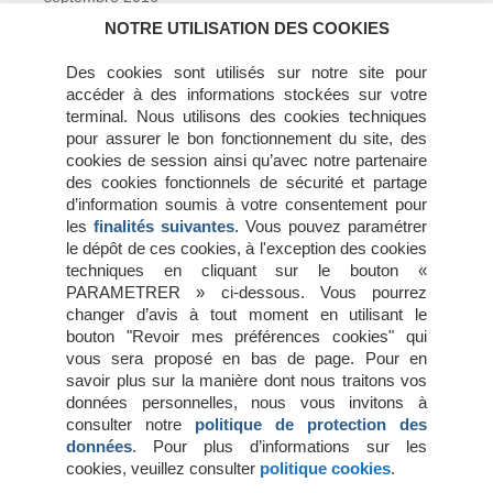
avril 2016
NOTRE UTILISATION DES COOKIES
février 2016
janvier 2016
Des cookies sont utilisés sur notre site pour
décembre 2015
accéder à des informations stockées sur votre
novembre 2015
terminal. Nous utilisons des cookies techniques
juillet 2015
pour assurer le bon fonctionnement du site, des
juin 2015
cookies de session ainsi qu’avec notre partenaire
mai 2015
des cookies fonctionnels de sécurité et partage
avril 2015
d’information soumis à votre consentement pour
mars 2015
les
finalités suivantes
. Vous pouvez paramétrer
février 2015
le dépôt de ces cookies, à l'exception des cookies
janvier 2015
techniques en cliquant sur le bouton «
octobre 2014
PARAMETRER » ci-dessous. Vous pourrez
changer d’avis à tout moment en utilisant le
bouton "Revoir mes préférences cookies" qui
Méta
vous sera proposé en bas de page. Pour en
savoir plus sur la manière dont nous traitons vos
Connexion
données personnelles, nous vous invitons à
Flux des publications
consulter notre
politique de protection des
Flux des commentaires
données
. Pour plus d’informations sur les
Site de WordPress-FR
cookies, veuillez consulter
politique cookies
.