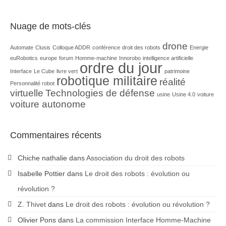
Nuage de mots-clés
drone
Automate
Clusis
Colloque ADDR
conférence
droit des robots
Energie
euRobotics
europe
forum
Homme-machine
Innorobo
intelligence artificielle
ordre du jour
Interface
Le Cube
livre vert
patrimoine
robotique militaire
réalité
Personnalité robot
virtuelle
Technologies de défense
usine
Usine 4.0
voiture
voiture autonome
Commentaires récents
Chiche nathalie
dans
Association du droit des robots
Isabelle Pottier
dans
Le droit des robots : évolution ou
révolution ?
Z. Thivet
dans
Le droit des robots : évolution ou révolution ?
Olivier Pons
dans
La commission Interface Homme-Machine